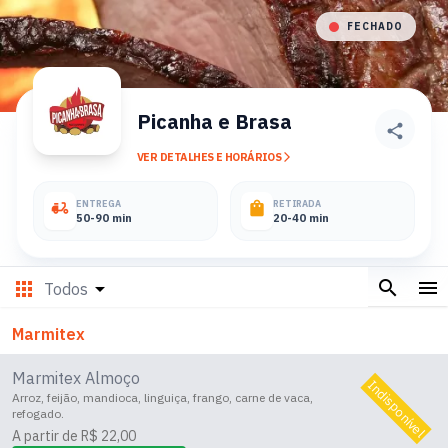
FECHADO
Picanha e Brasa
share
VER DETALHES E HORÁRIOS
arrow_forward_ios
ENTREGA
RETIRADA
delivery_dining
shopping_bag
50-90 min
20-40 min
search
menu
apps
arrow_drop_down
Todos
Marmitex
Marmitex Almoço
Indisponível
Arroz, feijão, mandioca, linguiça, frango, carne de vaca,
refogado.
A partir de R$ 22,00